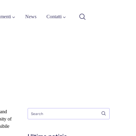
menti
News
Contatti
 and
sity of
ibile