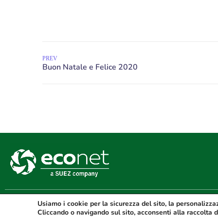
PREV
Econet srl – P.Iva IT02437550797 – Reg. imprese CZ02437550797 – Capi
Usiamo i cookie per la sicurezza del sito, la personalizzazi
Cliccando o navigando sul sito, acconsenti alla raccolta d