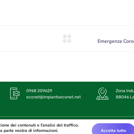
0968 209629
Zona Indu
econet@impiantoeconet.net
88046 Lam
tale soc. € 1.000.000 iv |
Politica sulla Privacy e Cookie
one dei contenuti e l'analisi del traffico.
a parte nostra di informazioni.
Accetta tutto