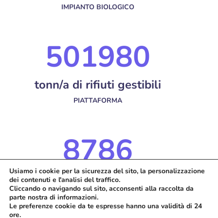
IMPIANTO BIOLOGICO
605976
tonn/a di rifiuti gestibili
PIATTAFORMA
10115
Usiamo i cookie per la sicurezza del sito, la personalizzazione
mc di stoccaggio istantaneo
dei contenuti e l'analisi del traffico.
Cliccando o navigando sul sito, acconsenti alla raccolta da
RIFIUTI PERICOLOSI E NON
parte nostra di informazioni.
Le preferenze cookie da te espresse hanno una validità di 24
ore.